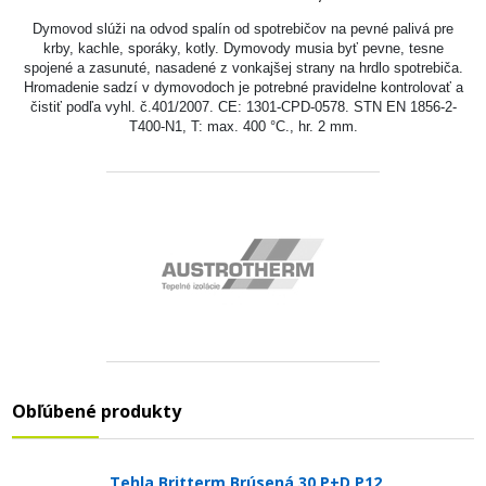
Dymovod slúži na odvod spalín od spotrebičov na pevné palivá pre
krby, kachle, sporáky, kotly. Dymovody musia byť pevne, tesne
spojené a zasunuté, nasadené z vonkajšej strany na hrdlo spotrebiča.
Hromadenie sadzí v dymovodoch je potrebné pravidelne kontrolovať a
čistiť podľa vyhl. č.401/2007. CE: 1301-CPD-0578. STN EN 1856-2-
T400-N1, T: max. 400 °C., hr. 2 mm.
Obľúbené produkty
Tehla Britterm Brúsená 30 P+D P12