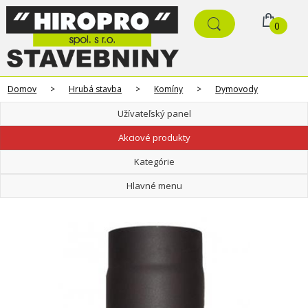
0
Domov
>
Hrubá stavba
>
Komíny
>
Dymovody
Užívateľský panel
Akciové produkty
Kategórie
Hlavné menu