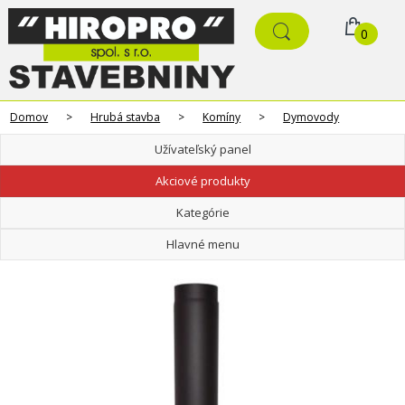
0
Domov
>
Hrubá stavba
>
Komíny
>
Dymovody
Užívateľský panel
Akciové produkty
Kategórie
Hlavné menu