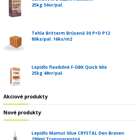
25kg 56vr/pal.
Tehla Britterm Brúsená 30 P+D P12
80ks/pal. 16ks/m2
Lepidlo flexibilné F-DBK Quick Mix
25kg 48vr/pal.
Akciové produkty
Nové produkty
Lepidlo Mamut Glue CRYSTAL Den Braven
290ml Transparentná