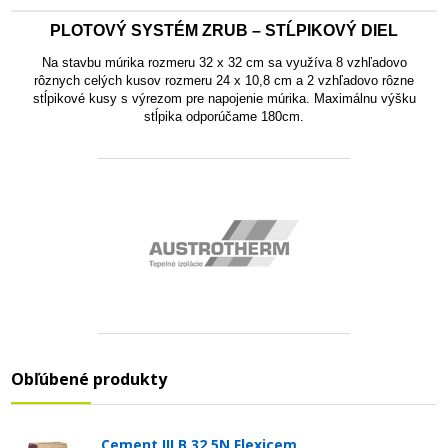
PLOTOVÝ SYSTÉM ZRUB – STĹPIKOVÝ DIEL
Na stavbu múrika rozmeru 32 x 32 cm sa využíva 8 vzhľadovo
rôznych celých kusov rozmeru 24 x 10,8 cm a 2 vzhľadovo rôzne
stĺpikové kusy s výrezom pre napojenie múrika. Maximálnu výšku
stĺpika odporúčame 180cm.
Obľúbené produkty
Cement III B 32,5N Flexicem