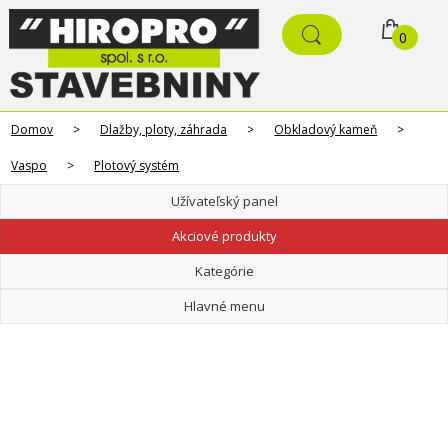
0
Domov
>
Dlažby, ploty, záhrada
>
Obkladový kameň
>
Vaspo
>
Plotový systém
Užívateľský panel
Akciové produkty
Kategórie
Hlavné menu