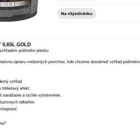
Na objednávku
 0,65L GOLD
 vzhľadom púštneho piesku
tívnu úpravu vnútorných povrchov, kde chceme dosiahnuť vzhľad púštneho
derný vzhľad.
trblietavý efekt.
 nanášanie a rýchle vyhotovenie.
luzívnych odtieňov.
schopnosť.
2
g/m