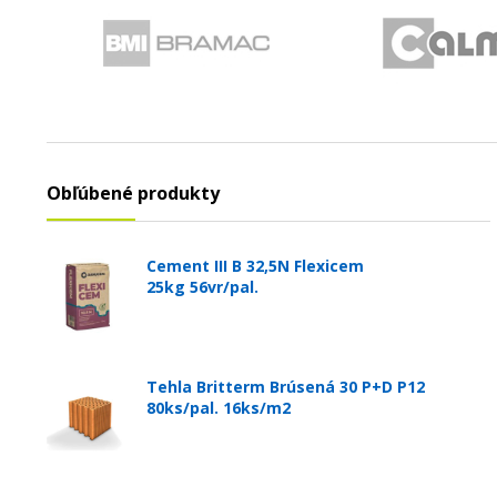
Obľúbené produkty
Cement III B 32,5N Flexicem
25kg 56vr/pal.
Tehla Britterm Brúsená 30 P+D P12
80ks/pal. 16ks/m2