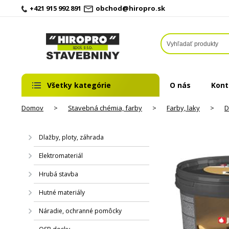
+421 915 992 891
obchod@hiropro.sk
Všetky kategórie
O nás
Kont
Domov
>
Stavebná chémia, farby
>
Farby, laky
>
D
Dlažby, ploty, záhrada
Elektromateriál
Hrubá stavba
Hutné materiály
Náradie, ochranné pomôcky