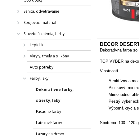
OSB dosky
Sanita, odvetrávanie
Spojovací materiál
Stavebná chémia, farby
DECOR DESERT
Lepidlá
Dekoratívna farba so
Akryly, tmely a silikóny
TOP VÝBER na dekora
Auto potreby
Vlastnosti
Farby, laky
·
Atraktívny a mo
·
Pieskový, mierne 
Dekoratívne farby,
·
Mimoriadne ľahké
stierky, laky
·
Pestrý výber exk
·
Výborná krycia 
Fasádne farby
Latexové farby
Spotreba:
100 - 120 
Lazury na drevo