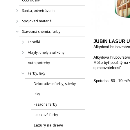
OSB dosky
Sanita, odvetrávanie
Spojovací materiál
Stavebná chémia, farby
JUBIN LASUR U
Lepidlá
Alkydová hrubovrstvo
Akryly, tmely a silikóny
Alkydová hrubovrstvov
Auto potreby
Môže byť použitý na 
spracovateľnosť.
Farby, laky
Spotreba:
50 - 70 ml
Dekoratívne farby, stierky,
laky
Fasádne farby
Latexové farby
Lazury na drevo