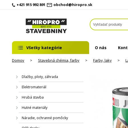
+421 915 992 891
obchod@hiropro.sk
Všetky kategórie
O nás
Kont
Domov
>
Stavebná chémia, farby
>
Farby, laky
>
L
Dlažby, ploty, záhrada
Elektromateriál
Hrubá stavba
Hutné materiály
Náradie, ochranné pomôcky