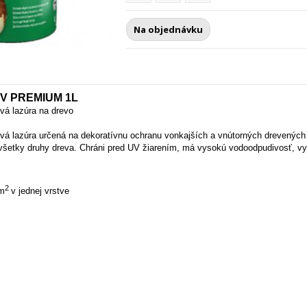
Na objednávku
V PREMIUM 1L
vá lazúra na drevo
á lazúra určená na dekoratívnu ochranu vonkajších a vnútorných drevených po
všetky druhy dreva. Chráni pred UV žiarením, má vysokú vodoodpudivosť, vyso
2
/m
v jednej vrstve