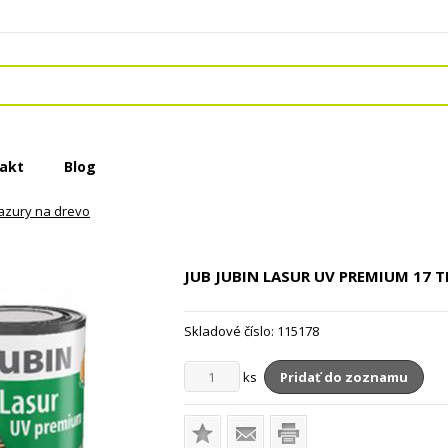
akt
Blog
azury na drevo
JUB JUBIN LASUR UV PREMIUM 17 
Skladové číslo:
115178
ks
Pridať do zoznamu