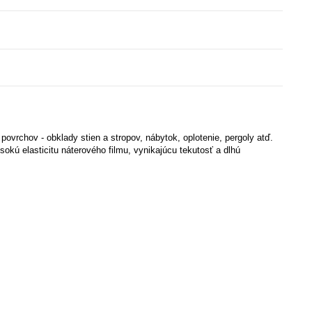
vrchov - obklady stien a stropov, nábytok, oplotenie, pergoly atď.
kú elasticitu náterového filmu, vynikajúcu tekutosť a dlhú