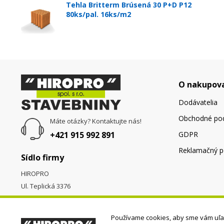
Tehla Britterm Brúsená 30 P+D P12
80ks/pal. 16ks/m2
O nakupov
Dodávatelia
Obchodné po
Máte otázky? Kontaktujte nás!
+421 915 992 891
GDPR
Reklamačný p
Sídlo firmy
HIROPRO
Ul. Teplická 3376
058 01
Poprad
Používame cookies, aby sme vám uľah