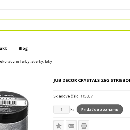
akt
Blog
ekoratívne farby, stierky, laky
JUB DECOR CRYSTALS
26G STRIEBO
Skladové číslo:
115057
ks
Pridať do zoznamu