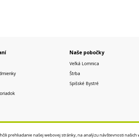
aní
Naše pobočky
Veľká Lomnica
dmienky
Štrba
Spišské Bystré
oriadok
čili prehliadanie našej webovej stránky, na analýzu návštevnosti našich 