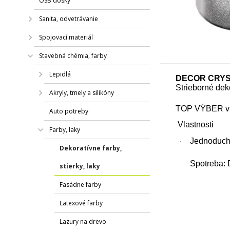
OSB dosky
Sanita, odvetrávanie
Spojovací materiál
Stavebná chémia, farby
Lepidlá
DECOR CRYS
Strieborné dek
Akryly, tmely a silikóny
TOP VÝBER v 
Auto potreby
Vlastnosti
Farby, laky
Jednoduch
·
Dekoratívne farby,
Spotreba:
·
stierky, laky
Fasádne farby
Latexové farby
Lazury na drevo