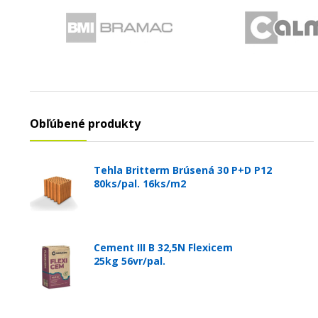
Obľúbené produkty
Tehla Britterm Brúsená 30 P+D P12
80ks/pal. 16ks/m2
Cement III B 32,5N Flexicem
25kg 56vr/pal.