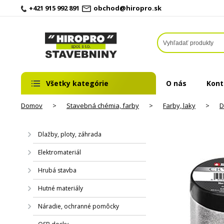
+421 915 992 891
obchod@hiropro.sk
Všetky kategórie
O nás
Kont
Domov
>
Stavebná chémia, farby
>
Farby, laky
>
D
Dlažby, ploty, záhrada
Elektromateriál
Hrubá stavba
Hutné materiály
Náradie, ochranné pomôcky