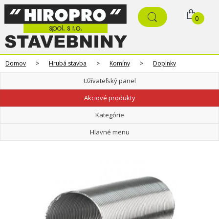
0
Domov
>
Hrubá stavba
>
Komíny
>
Doplnky
Užívateľský panel
Akciové produkty
Kategórie
Hlavné menu