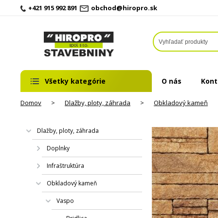
+421 915 992 891
obchod@hiropro.sk
Všetky kategórie
O nás
Kont
Domov
>
Dlažby, ploty, záhrada
>
Obkladový kameň
Dlažby, ploty, záhrada
Doplnky
Infraštruktúra
Obkladový kameň
Vaspo