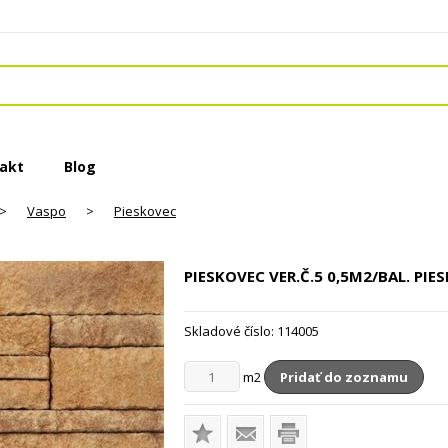
akt
Blog
>
Vaspo
>
Pieskovec
PIESKOVEC VER.Č.5
0,5M2/BAL. PI
Skladové číslo:
114005
m2
Pridať do zoznamu