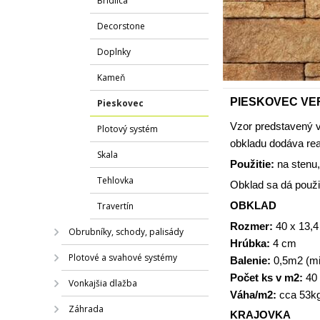
Bridlica
Decorstone
Doplnky
Kameň
PIESKOVEC VER
Pieskovec
Vzor predstavený v
Plotový systém
obkladu dodáva rea
Skala
Použitie:
na stenu,
Tehlovka
Obklad sa dá použiť v
OBKLAD
Travertín
Rozmer:
40 x 13,4
Obrubníky, schody, palisády
Hrúbka:
4 cm
Plotové a svahové systémy
Balenie:
0,5m2 (mi
Počet ks v m2:
40 
Vonkajšia dlažba
Váha/m2:
cca 53k
Záhrada
KRAJOVKA