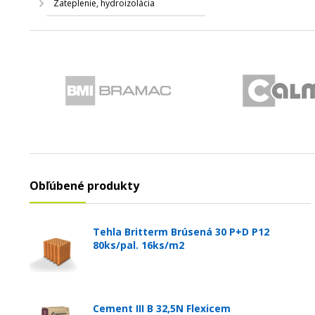
Zateplenie, hydroizolácia
Obľúbené produkty
Tehla Britterm Brúsená 30 P+D P12
80ks/pal. 16ks/m2
Cement III B 32,5N Flexicem