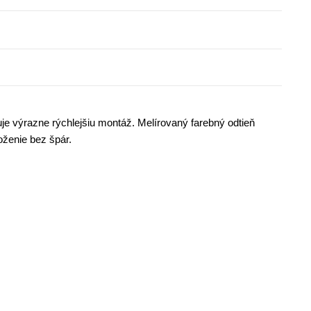
je výrazne rýchlejšiu montáž. Melírovaný farebný odtieň
oženie bez špár.