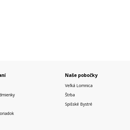
aní
Naše pobočky
Veľká Lomnica
dmienky
Štrba
Spišské Bystré
oriadok