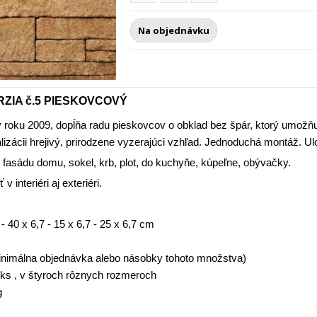
Na objednávku
ZIA č.5 PIESKOVCOVÝ
 roku 2009, dopĺňa radu pieskovcov o obklad bez špár, ktorý umožňu
lizácii hrejivý, prirodzene vyzerajúci vzhľad. Jednoduchá montáž. Ul
 fasádu domu, sokel, krb, plot, do kuchyňe, kúpeľne, obývačky.
 interiéri aj exteriéri.
 - 40 x 6,7 - 15 x 6,7 - 25 x 6,7 cm
nimálna objednávka alebo násobky tohoto množstva)
ks , v štyroch rôznych rozmeroch
g