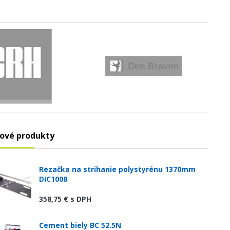
ové produkty
Rezačka na strihanie polystyrénu 1370mm
DIC1008
358,75 €
s DPH
Cement biely BC 52.5N