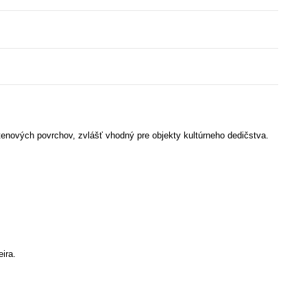
tenových povrchov
, zvlášť vhodný pre objekty kultúrneho dedičstva.
ira.