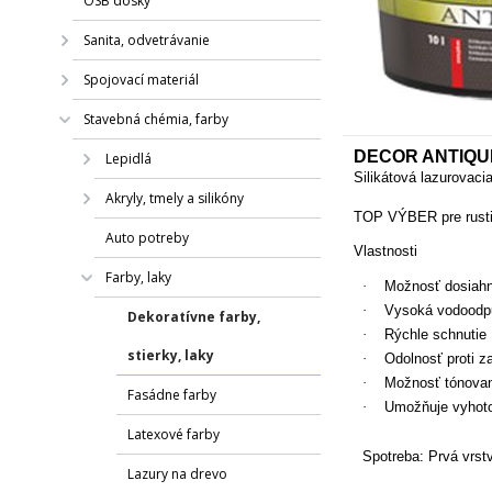
OSB dosky
Sanita, odvetrávanie
Spojovací materiál
Stavebná chémia, farby
DECOR ANTIQU
Lepidlá
Silikátová lazurovacia
Akryly, tmely a silikóny
TOP VÝBER pre rustik
Auto potreby
Vlastnosti
Farby, laky
·
Možnosť dosiahn
·
Vysoká vodoodpud
Dekoratívne farby,
·
Rýchle schnutie
stierky, laky
·
Odolnosť proti z
·
Možnosť tónovan
Fasádne farby
·
Umožňuje vyhoto
Latexové farby
Spotreba:
Prvá vrst
Lazury na drevo