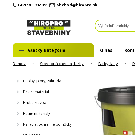
+421 915 992 891
obchod@hiropro.sk
Všetky kategórie
O nás
Kont
Domov
>
Stavebná chémia, farby
>
Farby, laky
>
D
Dlažby, ploty, záhrada
Elektromateriál
Hrubá stavba
Hutné materiály
Náradie, ochranné pomôcky