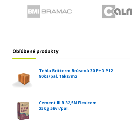
Obľúbené produkty
Tehla Britterm Brúsená 30 P+D P12
80ks/pal. 16ks/m2
Cement III B 32,5N Flexicem
25kg 56vr/pal.