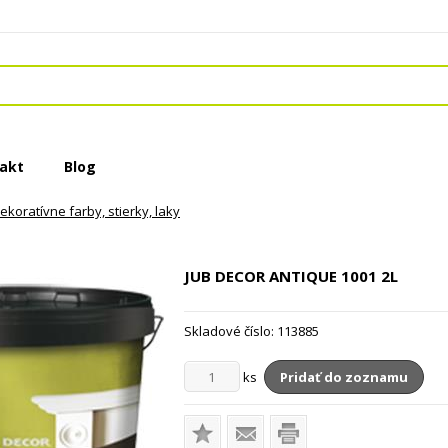
akt
Blog
ekoratívne farby, stierky, laky
JUB DECOR ANTIQUE 1001
2L
Skladové číslo:
113885
ks
Pridať do zoznamu