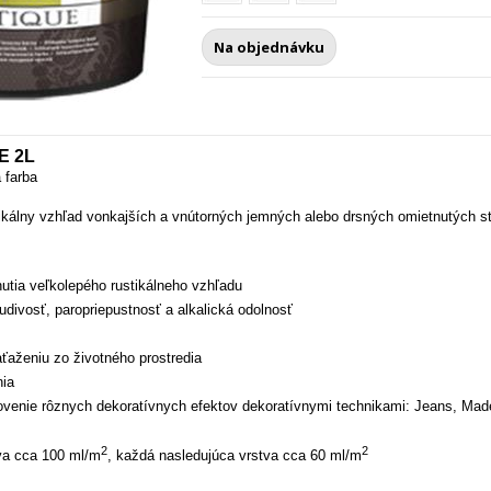
Na objednávku
E 2L
 farba
álny vzhľad vonkajších a vnútorných jemných alebo drsných omietnutých s
utia veľkolepého rustikálneho vzhľadu
ivosť, paropriepustnosť a alkalická odolnosť
aťaženiu zo životného prostredia
ia
venie rôznych dekoratívnych efektov dekoratívnymi technikami: Jeans, Made
2
2
va cca 100 ml/m
, každá nasledujúca vrstva cca 60 ml/m