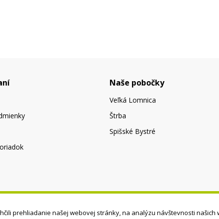
aní
Naše pobočky
Veľká Lomnica
dmienky
Štrba
Spišské Bystré
oriadok
čili prehliadanie našej webovej stránky, na analýzu návštevnosti našich 