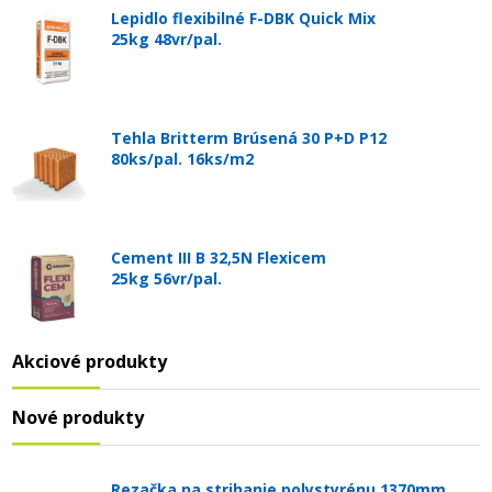
Lepidlo flexibilné F-DBK Quick Mix
25kg 48vr/pal.
Tehla Britterm Brúsená 30 P+D P12
80ks/pal. 16ks/m2
Cement III B 32,5N Flexicem
25kg 56vr/pal.
Akciové produkty
Nové produkty
Rezačka na strihanie polystyrénu 1370mm