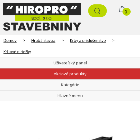
0
Domov
>
Hrubá stavba
>
Krby a príslušenstvo
>
Krbové mriežky
Užívateľský panel
Akciové produkty
Kategórie
Hlavné menu