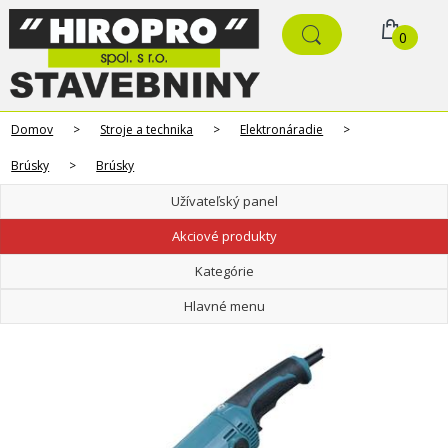
0
Domov
>
Stroje a technika
>
Elektronáradie
>
Brúsky
>
Brúsky
Užívateľský panel
Akciové produkty
Kategórie
Hlavné menu