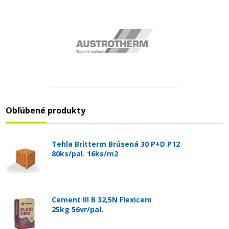
Obľúbené produkty
Tehla Britterm Brúsená 30 P+D P12
80ks/pal. 16ks/m2
Cement III B 32,5N Flexicem
25kg 56vr/pal.