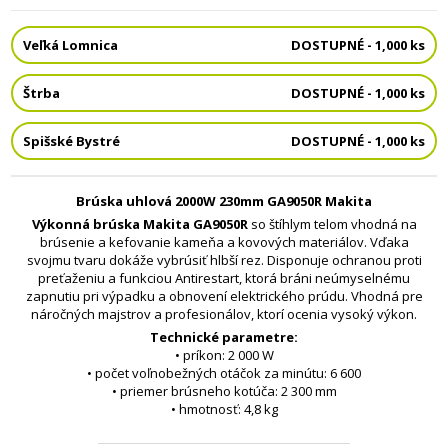
Veľká Lomnica
DOSTUPNÉ - 1,000 ks
Štrba
DOSTUPNÉ - 1,000 ks
Spišské Bystré
DOSTUPNÉ - 1,000 ks
Brúska uhlová 2000W 230mm GA9050R Makita
Výkonná brúska Makita GA9050R
so štíhlym telom vhodná na
brúsenie a kefovanie kameňa a kovových materiálov. Vďaka
svojmu tvaru dokáže vybrúsiť hlbší rez. Disponuje ochranou proti
preťaženiu a funkciou Antirestart, ktorá bráni neúmyselnému
zapnutiu pri výpadku a obnovení elektrického prúdu. Vhodná pre
náročných majstrov a profesionálov, ktorí ocenia vysoký výkon.
Technické parametre:
• príkon: 2 000 W
• počet voľnobežných otáčok za minútu: 6 600
• priemer brúsneho kotúča: 2 300 mm
• hmotnosť: 4,8 kg