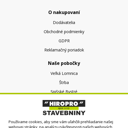
O nakupovaní
Dodávatelia
Obchodné podmienky
GDPR
Reklamačný poriadok
Naše pobočky
Veľká Lomnica
Štrba
Spišské Bystré
O nás
O spoločnosti
Používame cookies, aby sme vám uľahčili prehliadanie našej
Kontakt
webovej stránky, na analýzu návštevnosti našich webových