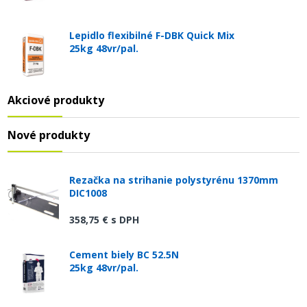
Lepidlo flexibilné F-DBK Quick Mix
25kg 48vr/pal.
Akciové produkty
Nové produkty
Rezačka na strihanie polystyrénu 1370mm
DIC1008
358,75 €
s DPH
Cement biely BC 52.5N
25kg 48vr/pal.