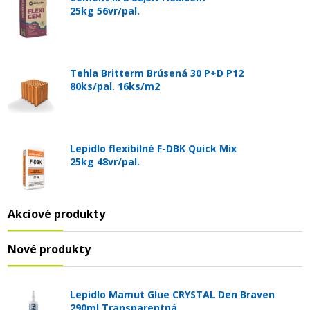
25kg 56vr/pal.
Tehla Britterm Brúsená 30 P+D P12
80ks/pal. 16ks/m2
Lepidlo flexibilné F-DBK Quick Mix
25kg 48vr/pal.
Akciové produkty
Nové produkty
Lepidlo Mamut Glue CRYSTAL Den Braven
290ml Transparentná