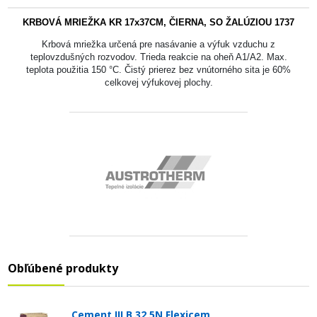
KRBOVÁ MRIEŽKA KR 17x37CM, ČIERNA, SO ŽALÚZIOU 1737
Krbová mriežka určená pre nasávanie a výfuk vzduchu z
teplovzdušných rozvodov. Trieda reakcie na oheň A1/A2. Max.
teplota použitia 150 °C. Čistý prierez bez vnútorného sita je 60%
celkovej výfukovej plochy.
Obľúbené produkty
Cement III B 32,5N Flexicem