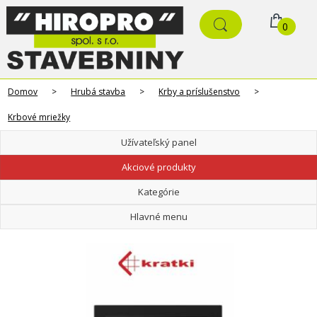
0
Domov
>
Hrubá stavba
>
Krby a príslušenstvo
>
Krbové mriežky
Užívateľský panel
Akciové produkty
Kategórie
Hlavné menu