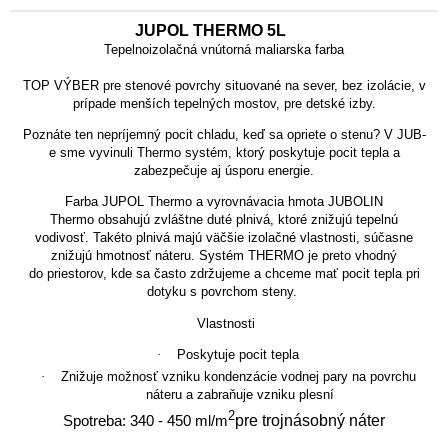
JUPOL THERMO 5L
Tepelnoizolačná vnútorná maliarska farba
TOP VÝBER pre stenové povrchy situované na sever
, bez izolácie, v
prípade menších tepelných mostov, pre detské izby.
Poznáte ten nepríjemný pocit chladu, keď sa opriete o stenu? V JUB-
e sme vyvinuli Thermo systém, ktorý poskytuje pocit tepla a
zabezpečuje aj úsporu energie.
Farba JUPOL Thermo a vyrovnávacia hmota JUBOLIN
Thermo obsahujú zvláštne duté plnivá, ktoré znižujú tepelnú
vodivosť. Takéto plnivá majú väčšie izolačné vlastnosti, súčasne
znižujú hmotnosť náteru. Systém THERMO je preto vhodný
do priestorov, kde sa často zdržujeme a
chceme mať pocit tepla pri
dotyku s povrchom steny
.
Vlastnosti
·
Poskytuje pocit tepla
·
Znižuje možnosť vzniku kondenzácie vodnej pary na povrchu
náteru a zabraňuje vzniku plesní
2
pre trojnásobný náter
Spotreba: 340 - 450 ml/m