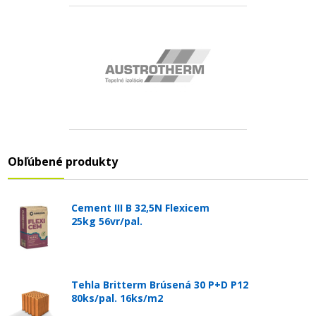
Obľúbené produkty
Cement III B 32,5N Flexicem
25kg 56vr/pal.
Tehla Britterm Brúsená 30 P+D P12
80ks/pal. 16ks/m2