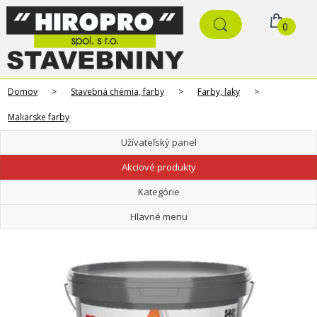
0
Domov
>
Stavebná chémia, farby
>
Farby, laky
>
Maliarske farby
Užívateľský panel
Akciové produkty
Kategórie
Hlavné menu