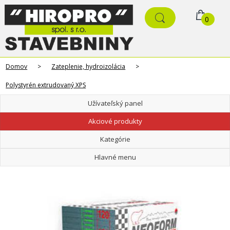
0
Domov
>
Zateplenie, hydroizolácia
>
Polystyrén extrudovaný XPS
Užívateľský panel
Akciové produkty
Kategórie
Hlavné menu