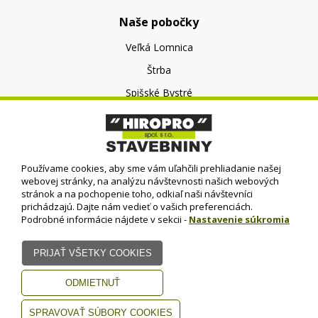
Naše pobočky
Veľká Lomnica
Štrba
Spišské Bystré
O nás
O spoločnosti
Používame cookies, aby sme vám uľahčili prehliadanie našej
Kontakt
webovej stránky, na analýzu návštevnosti našich webových
stránok a na pochopenie toho, odkiaľ naši návštevníci
prichádzajú. Dajte nám vedieť o vašich preferenciách.
Podrobné informácie nájdete v sekcii -
Nastavenie súkromia
© HIROPRO, spol. s r.o.
- 2023
Dizajn - Elall, spol. s r. o. -