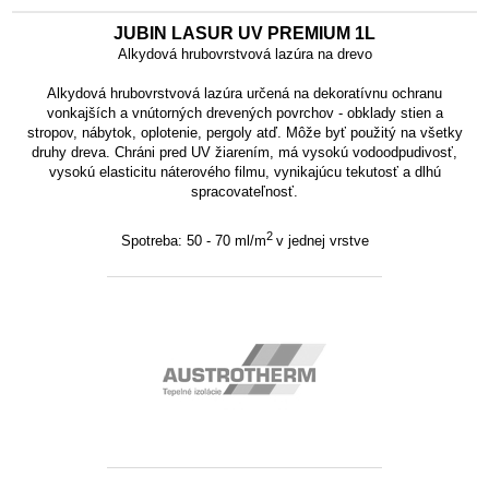
JUBIN LASUR UV PREMIUM 1L
Alkydová hrubovrstvová lazúra na drevo
Alkydová hrubovrstvová lazúra určená na dekoratívnu ochranu
vonkajších a vnútorných drevených povrchov - obklady stien a
stropov, nábytok, oplotenie, pergoly atď. Môže byť použitý na všetky
druhy dreva. Chráni pred UV žiarením, má vysokú vodoodpudivosť,
vysokú elasticitu náterového filmu, vynikajúcu tekutosť a dlhú
spracovateľnosť.
2
Spotreba:
50 - 70 ml/m
v jednej vrstve