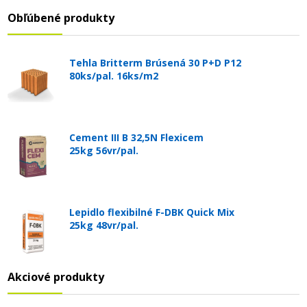
Obľúbené produkty
Tehla Britterm Brúsená 30 P+D P12
80ks/pal. 16ks/m2
Cement III B 32,5N Flexicem
25kg 56vr/pal.
Lepidlo flexibilné F-DBK Quick Mix
25kg 48vr/pal.
Akciové produkty