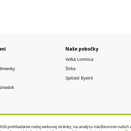
aní
Naše pobočky
Veľká Lomnica
dmienky
Štrba
Spišské Bystré
oriadok
čili prehliadanie našej webovej stránky, na analýzu návštevnosti našich 