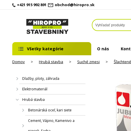
+421 915 992 891
obchod@hiropro.sk
Všetky kategórie
O nás
Kont
Domov
>
Hrubá stavba
>
Suché zmesi
>
Šľachtené
Dlažby, ploty, záhrada
Elektromateriál
Hrubá stavba
Betonárská oceľ, kari siete
Cement, Vápno, Kamenivo a
piesok, Sadra