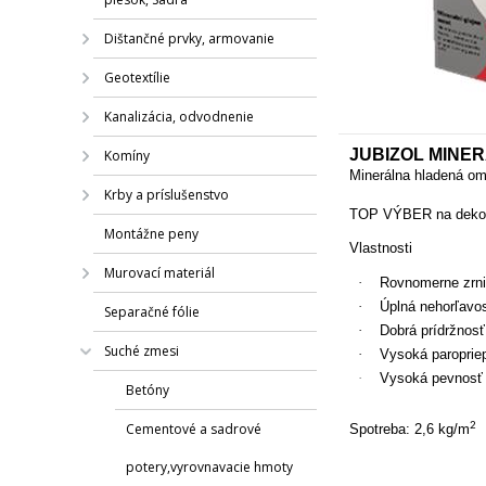
Dištančné prvky, armovanie
Geotextílie
Kanalizácia, odvodnenie
JUBIZOL MINER
Komíny
Minerálna hladená om
Krby a príslušenstvo
TOP VÝBER na dekora
Montážne peny
Vlastnosti
Murovací materiál
·
Rovnomerne zrni
·
Úplná nehorľavos
Separačné fólie
·
Dobrá prídržnosť
Suché zmesi
·
Vysoká paroprie
·
Vysoká pevnosť
Betóny
2
Cementové a sadrové
Spotreba: 2,6 kg/m
potery,vyrovnavacie hmoty