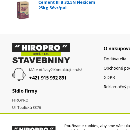
Cement III B 32,5N Flexicem
25kg 56vr/pal.
O nakupov
Dodávatelia
Obchodné po
Máte otázky? Kontaktujte nás!
+421 915 992 891
GDPR
Reklamačný p
Sídlo firmy
HIROPRO
Ul. Teplická 3376
058 01
Poprad
Používame cookies, aby sme vám uľah