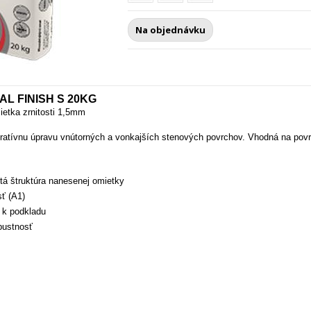
Na objednávku
AL FINISH S 20KG
ietka zrnitosti 1,5mm
tívnu úpravu vnútorných a vonkajších stenových povrchov.
Vhodná na povrc
tá štruktúra nanesenej omietky
ť (A1)
 k podkladu
pustnosť