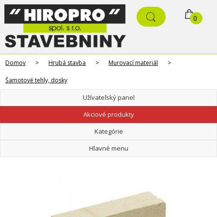
0
Domov
>
Hrubá stavba
>
Murovací materiál
>
Šamotové tehly, dosky
Užívateľský panel
Akciové produkty
Kategórie
Hlavné menu