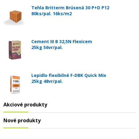
Tehla Britterm Brúsená 30 P+D P12
80ks/pal. 16ks/m2
Cement III B 32,5N Flexicem
25kg 56vr/pal.
Lepidlo flexibilné F-DBK Quick Mix
25kg 48vr/pal.
Akciové produkty
Nové produkty