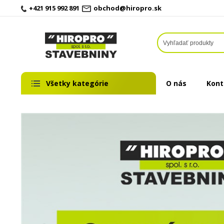
+421 915 992 891
obchod@hiropro.sk
Všetky kategórie
O nás
Kont