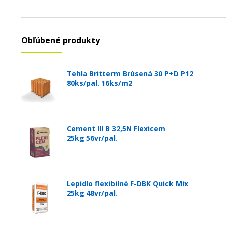
Obľúbené produkty
Tehla Britterm Brúsená 30 P+D P12
80ks/pal. 16ks/m2
Cement III B 32,5N Flexicem
25kg 56vr/pal.
Lepidlo flexibilné F-DBK Quick Mix
25kg 48vr/pal.